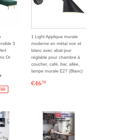
e
1 Light Applique murale
rsible 3
moderne en métal noir et
Vert
blanc avec abat-jour
ins Or
réglable pour chambre à
coucher, café, bar, allée,
lampe murale E27 (Blanc)
9,99
X RÉGULIER
€599,99
9
PRIX
€46,70
€46
70
RÉGULIER
€60