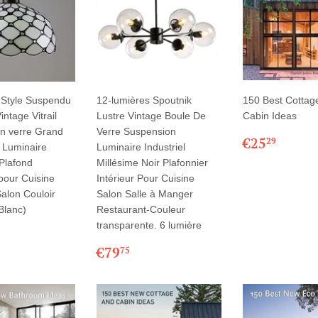
y Style Suspendu
12-lumières Spoutnik
150 Best Cottag
intage Vitrail
Lustre Vintage Boule De
Cabin Ideas
en verre Grand
Verre Suspension
PRIX
€25,
€25
29
l Luminaire
Luminaire Industriel
RÉGULIE
Plafond
Millésime Noir Plafonnier
pour Cuisine
Intérieur Pour Cuisine
alon Couloir
Salon Salle à Manger
Blanc)
Restaurant-Couleur
transparente. 6 lumière
€195,56
LIER
PRIX
€79,75
€79
75
RÉGULIER