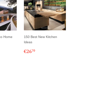
co Home
150 Best New Kitchen
Ideas
03
PRIX
€26,70
€26
70
R
RÉGULIER