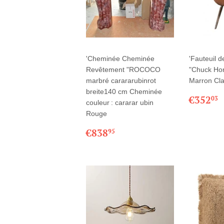
'Cheminée Cheminée
'Fauteuil 
Revêtement "ROCOCO
"Chuck Hon
marbré carararubinrot
Marron Cla
breite140 cm Cheminée
PRIX
€352
03
couleur : cararar ubin
RÉGU
Rouge
PRIX
€838,95
€838
95
RÉGULIER