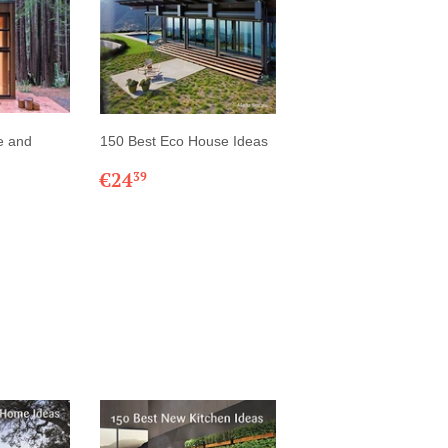
e and
150 Best Eco House Ideas
PRIX
€24,39
€24
39
29
RÉGULIER
R