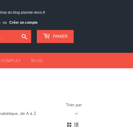
shop du blog planete-deco.fr
n
ou
Créer un compte
Chercher
PANIER
 COMPLET
BLOG
Trier par