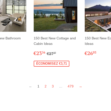
New Bathroom
150 Best New Cottage and
150 Best New E
Cabin Ideas
Ideas
27,01
PRIX
€23,56
PRIX
€26,
PRIX RÉGULIER
€27,27
€23
€26
56
03
€27
27
LIER
RÉDUIT
RÉGULIE
ÉCONOMISEZ €3,71
←
1
2
3
…
479
→