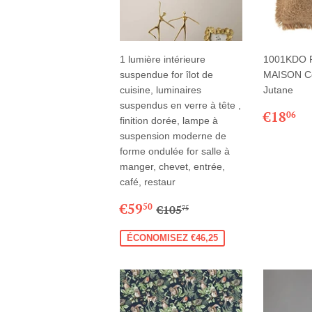
1 lumière intérieure
1001KDO 
suspendue for îlot de
MAISON Co
cuisine, luminaires
Jutane
suspendus en verre à tête ,
PRIX
€
€18
06
finition dorée, lampe à
RÉGU
suspension moderne de
forme ondulée for salle à
manger, chevet, entrée,
café, restaur
PRIX
€59,50
PRIX RÉGULIER
€105,75
€59
50
€105
75
RÉDUIT
ÉCONOMISEZ €46,25