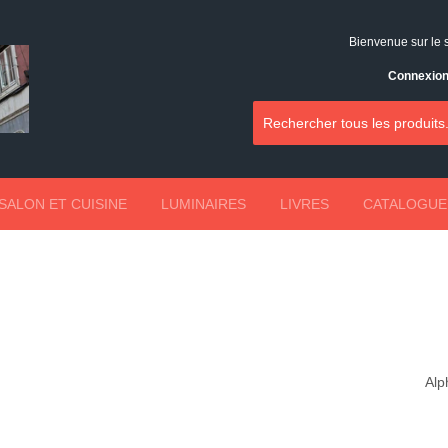
Bienvenue sur le 
Connexio
SALON ET CUISINE
LUMINAIRES
LIVRES
CATALOGUE