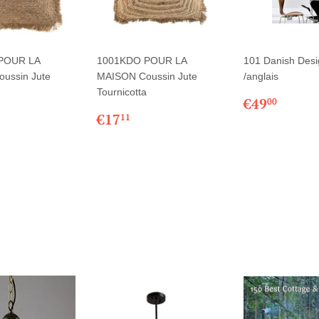
POUR LA
1001KDO POUR LA
101 Danish Desi
ussin Jute
MAISON Coussin Jute
/anglais
Tournicotta
PRIX
€49,
€49
00
18,06
PRIX
€17,11
RÉGULIE
€17
11
LIER
RÉGULIER