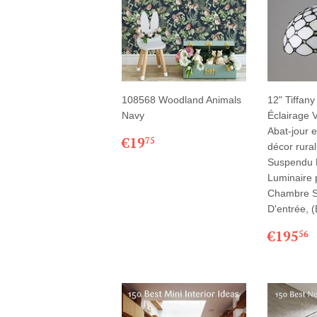
108568 Woodland Animals
12" Tiffan
Navy
Éclairage V
Abat-jour 
PRIX
€19,75
€19
75
décor rura
RÉGULIER
Suspendu 
Luminaire 
Chambre S
D'entrée, (
PRIX
€195
56
RÉGU