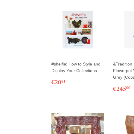
#shelfie: How to Style and
&Tradition
Display Your Collections
Flowerpot 
Grey (Coba
PRIX
€20,81
€20
81
RÉGULIER
PRIX
€245
00
RÉGU