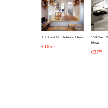
150 Best Mini Interior Ideas
150 Best 
Ideas
PRIX
€105,72
€105
72
RÉGULIER
PRIX
€
€27
01
RÉGU