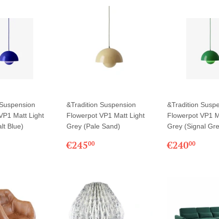
 Suspension
&Tradition Suspension
&Tradition Susp
VP1 Matt Light
Flowerpot VP1 Matt Light
Flowerpot VP1 M
lt Blue)
Grey (Pale Sand)
Grey (Signal Gr
€245,00
PRIX
€245,00
PRIX
€24
€245
€240
00
00
LIER
RÉGULIER
RÉGULIE