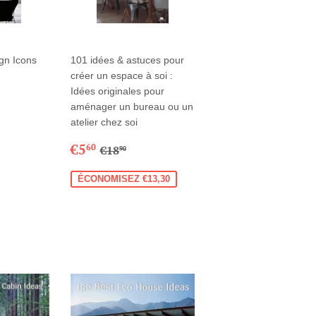
gn Icons
101 idées & astuces pour
créer un espace à soi :
Idées originales pour
00
aménager un bureau ou un
R
atelier chez soi
PRIX
€5,60
PRIX RÉGULIER
€18,90
€5
60
€18
90
RÉDUIT
ÉCONOMISEZ €13,30