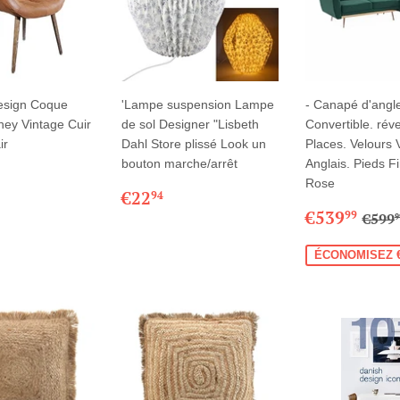
design Coque
'Lampe suspension Lampe
- Canapé d'angl
ey Vintage Cuir
de sol Designer "Lisbeth
Convertible. réve
ir
Dahl Store plissé Look un
Places. Velours 
bouton marche/arrêt
Anglais. Pieds F
€352,03
Rose
LIER
PRIX
€22,94
€22
94
RÉGULIER
PRIX
€53
PRI
€539
99
€599
9
RÉDUIT
ÉCONOMISEZ 