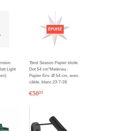
ÉPUISÉ
ension
'Best Season Papier étoile
att Light
Dot 54 cm"Matériau :
een)
Papier Env. Ø 54 cm, avec
câble, blanc 23 7-28
0,00
R
PRIX
€30,22
€30
22
RÉGULIER