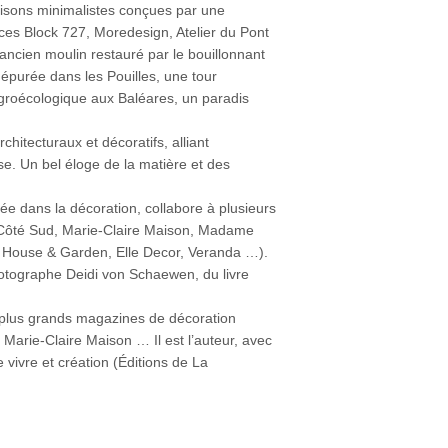
maisons minimalistes conçues par une
ces Block 727, Moredesign, Atelier du Pont
ncien moulin restauré par le bouillonnant
 épurée dans les Pouilles, une tour
 agroécologique aux Baléares, un paradis
chitecturaux et décoratifs, alliant
esse. Un bel éloge de la matière et des
isée dans la décoration, collabore à plusieurs
n, Côté Sud, Marie-Claire Maison, Madame
( House & Garden, Elle Decor, Veranda …).
photographe Deidi von Schaewen, du livre
s plus grands magazines de décoration
Marie-Claire Maison … Il est l’auteur, avec
 vivre et création (Éditions de La