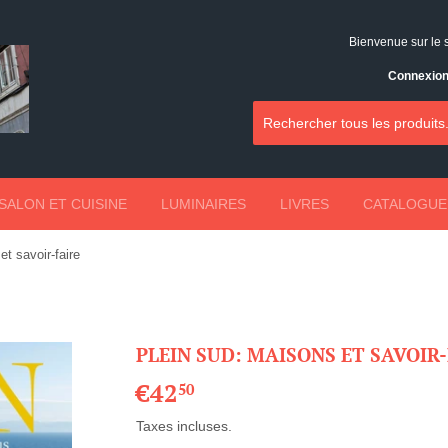
Bienvenue sur le 
Connexio
SALON ET CUISINE
LUMINAIRES
LIVRES
CATALOGUE
t savoir-faire
PLEIN SUD: MAISONS ET SAVOIR-
€42
€42,50
50
Taxes incluses.