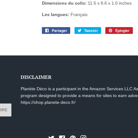
Dimensions du colis:
11.5 x 8.6 x 1.0 inches
Les langues:
Français
Partager
Partager
Tweeter
Tweeter
Épingler
Ép
sur
sur
sur
Facebook
Twitter
Pin
DISCLAIMER
Planète Déco is a participant in the Amazon Services LLC Ass
program designed to provide a means for sites to earn advert
https://shop.planete-deco.fr/
RIRE