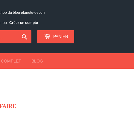
shop du blog planete-deco.fr
n
ou
Créer un compte
Chercher
PANIER
 COMPLET
BLOG
FAIRE