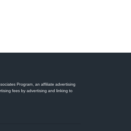
ingler
terest
ociates Program, an affiliate advertising
ising fees by advertising and linking to