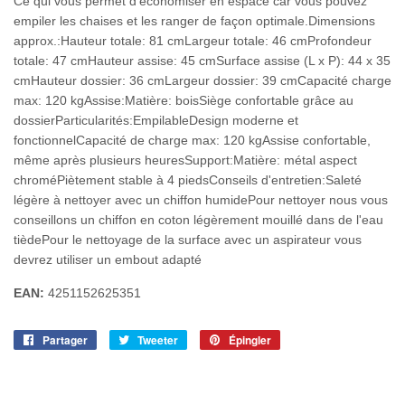
Ce qui vous permet d'économiser en espace car vous pouvez
empiler les chaises et les ranger de façon optimale.Dimensions
approx.:Hauteur totale: 81 cmLargeur totale: 46 cmProfondeur
totale: 47 cmHauteur assise: 45 cmSurface assise (L x P): 44 x 35
cmHauteur dossier: 36 cmLargeur dossier: 39 cmCapacité charge
max: 120 kgAssise:Matière: boisSiège confortable grâce au
dossierParticularités:EmpilableDesign moderne et
fonctionnelCapacité de charge max: 120 kgAssise confortable,
même après plusieurs heuresSupport:Matière: métal aspect
chroméPiètement stable à 4 piedsConseils d'entretien:Saleté
légère à nettoyer avec un chiffon humidePour nettoyer nous vous
conseillons un chiffon en coton légèrement mouillé dans de l'eau
tièdePour le nettoyage de la surface avec un aspirateur vous
devrez utiliser un embout adapté
EAN:
4251152625351
Partager
Partager
Tweeter
Tweeter
Épingler
Épingler
sur
sur
sur
Facebook
Twitter
Pinterest