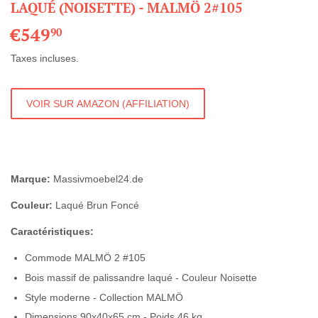
LAQUÉ (NOISETTE) - MALMÖ 2#105
€549
€549,90
90
Taxes incluses.
VOIR SUR AMAZON (AFFILIATION)
Marque:
Massivmoebel24.de
Couleur:
Laqué Brun Foncé
Caractéristiques:
Commode MALMÖ 2 #105
Bois massif de palissandre laqué - Couleur Noisette
Style moderne - Collection MALMÖ
Dimensions 90x40x65 cm - Poids 46 kg