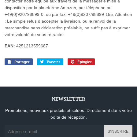
contacter notre équipe aux travers de la messagerie mise à
disposition par la plateforme Amazon, par téléphone au
+49(0)920798899-0, ou par fax: +49(0)9207/98899-155. Attention
: Le simple refus d accepter la livraison, ou le renvoi de la
marchandise sans déclaration préalable, ne suffit pas à exprimer
votre volonté de vous rétracter.
EAN:
4251213559687
Partager
Partager
Tweeter
Tweeter
Épingler
Épingler
sur
sur
sur
Facebook
Twitter
Pinterest
NEWSLETTER
Promotions, nouveaux produits et soldes. Directement dans votre
boîte de réception.
E-
S'INSCRIRE
mails