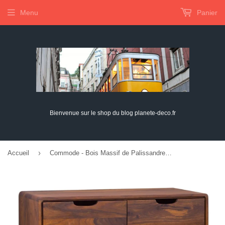
Menu
Panier
Bienvenue sur le shop du blog planete-deco.fr
›
Accueil
Commode - Bois Massif de Palissandre laqué (Noisette) - MALMÖ 2#105