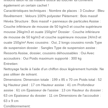
finitions laiton et sa matière douce au toucher lui confèrent
également un certain cachet !
Caractéristiques techniques : Nombre de places : 3 Couleur : Bleu
Revêtement : Velours 100% polyester Piètement : Bois massif
Hévéa Structure : Bois massif + panneaux de particules Assise :
Couche inférieure de mousse de 50 kg/m3 et couche supérieure
mousse 26kg/m3 et ouate 150g/m² Dossier : Couche inférieure
de mousse de 50 kg/m3 et couche supérieure mousse 24/m3 et
ouate 150g/m² Avec coussins : Oui, 2 longs coussins ronds Type
de suspension dossier : Sangles Type de suspension assise :
Ressorts Assise, dossier, coussins déhoussables : Oui Avec
accoudoirs : Oui Poids maximum supporté : 300 kg
Entretien:
Nettoyage facile à l'aide d'un chiffon doux légèrement humide. Ne
pas utiliser de solvant.
Dimensions: Dimension totale : 199 x 85 x 70 cm Poids total : 52
kg Hauteur pied : 17 cm Hauteur assise : 41 cm Profondeur
assise : 61 cm Epaisseur de l'assise : 13 cm Hauteur du dossier :
63 cm Epaisseur du dossier : 11 cm Dimensions de l'accoudoir :
63 x 9 cm
Conditionnement: