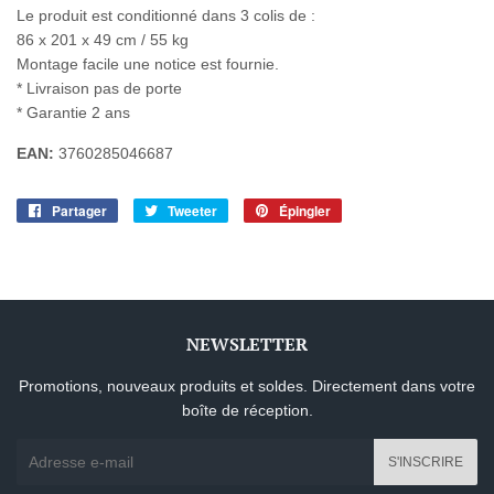
Le produit est conditionné dans 3 colis de :
86 x 201 x 49 cm / 55 kg
Montage facile une notice est fournie.
* Livraison pas de porte
* Garantie 2 ans
EAN:
3760285046687
Partager
Partager
Tweeter
Tweeter
Épingler
Épingler
sur
sur
sur
Facebook
Twitter
Pinterest
NEWSLETTER
Promotions, nouveaux produits et soldes. Directement dans votre
boîte de réception.
E-
S'INSCRIRE
mails