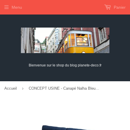
Menu
Panier
Bienvenue sur le shop du blog planete-deco.fr
›
Accueil
CONCEPT USINE - Canapé Nalha Bleu en Velours 3 Places - Revêtement en Velours 100% Polyester - avec Accoudoirs - 2 Longs Coussins Ronds Déhoussables - Largeur 199 cm - Résistant, Design Élégant