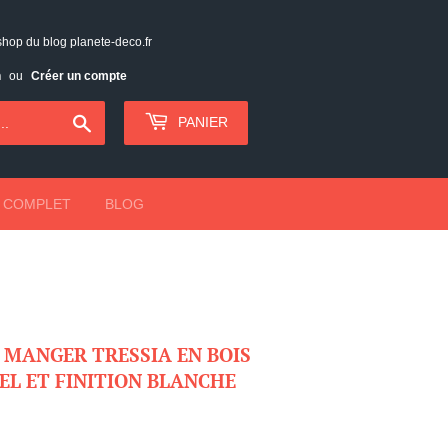
shop du blog planete-deco.fr
n
ou
Créer un compte
Chercher
PANIER
 COMPLET
BLOG
À MANGER TRESSIA EN BOIS
L ET FINITION BLANCHE