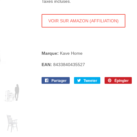
Taxes incluses.
VOIR SUR AMAZON (AFFILIATION)
Marque:
Kave Home
EAN:
8433840435527
Partager
Partager
Tweeter
Tweeter
Épingler
Ép
sur
sur
sur
Facebook
Twitter
Pin