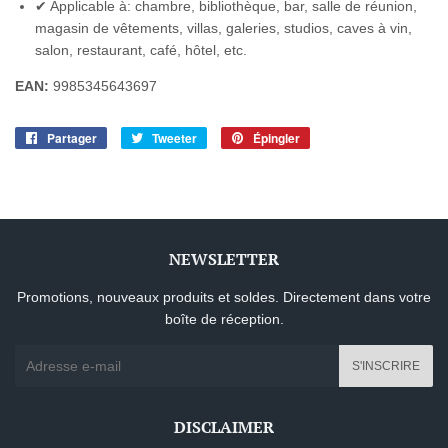
✔ Applicable à: chambre, bibliothèque, bar, salle de réunion,
magasin de vêtements, villas, galeries, studios, caves à vin,
salon, restaurant, café, hôtel, etc.
EAN:
9985345643697
Partager
Partager
Tweeter
Tweeter
Épingler
Épingler
sur
sur
sur
Facebook
Twitter
Pinterest
NEWSLETTER
Promotions, nouveaux produits et soldes. Directement dans votre
boîte de réception.
E-
S'INSCRIRE
mails
DISCLAIMER