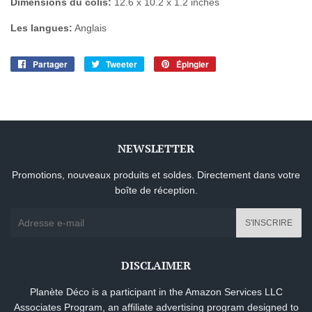
Dimensions du colis:
12.6 x 10.2 x 1.2 inches
Les langues:
Anglais
Partager
Partager
Tweeter
Tweeter
Épingler
Épingler
sur
sur
sur
Facebook
Twitter
Pinterest
NEWSLETTER
Promotions, nouveaux produits et soldes. Directement dans votre
boîte de réception.
E-
S'INSCRIRE
mails
DISCLAIMER
Planète Déco is a participant in the Amazon Services LLC
Associates Program, an affiliate advertising program designed to