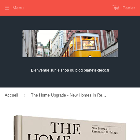
Menu
Panier
Bienvenue sur le shop du blog planete-deco.fr
›
Accueil
The Home Upgrade - New Homes in Remodeled Buildings