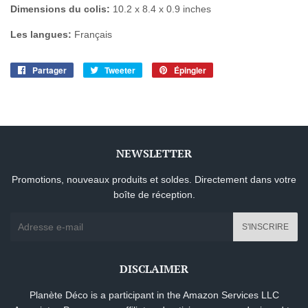
Dimensions du colis:
10.2 x 8.4 x 0.9 inches
Les langues:
Français
Partager
Partager
Tweeter
Tweeter
Épingler
Épingler
sur
sur
sur
Facebook
Twitter
Pinterest
NEWSLETTER
Promotions, nouveaux produits et soldes. Directement dans votre
boîte de réception.
E-
S'INSCRIRE
mails
DISCLAIMER
Planète Déco is a participant in the Amazon Services LLC